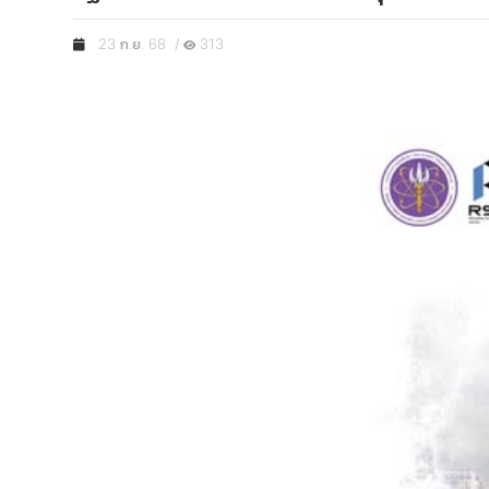
23 ก.ย. 68 /
313