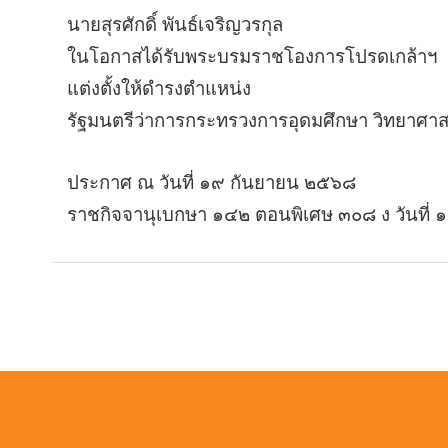
นายสุรศักดิ์ พันธ์เจริญวรกุล
ในโอกาสได้รับพระบรมราชโองการโปรดเกล้าฯ
แต่งตั้งให้ดำรงตำแหน่ง
รัฐมนตรีว่าการกระทรวงการอุดมศึกษา วิทยาศาสต
ประกาศ ณ วันที่ ๑๙ กันยายน ๒๕๖๘
ราชกิจจานุเบกษา ๑๔๒ ตอนพิเศษ ๓๐๘ ง วันที่