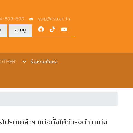
4-609-600
ssip@tsu.ac.th
ณ
เมนู
THER
ร่วมงานกับเรา
รโปรดเกล้าฯ แต่งตั้งให้ดำรงตำแหน่ง