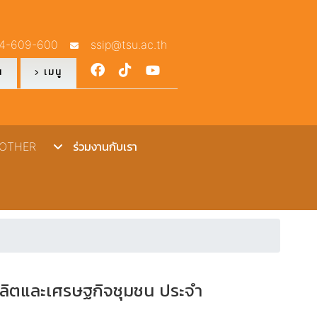
4-609-600
ssip@tsu.ac.th
ณ
เมนู
THER
ร่วมงานกับเรา
ผลิตและเศรษฐกิจชุมชน ประจำ