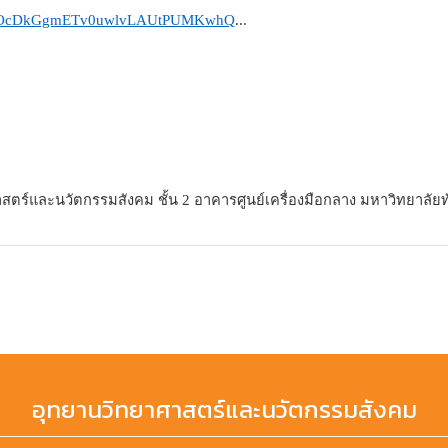
.../1SOcDkGgmETv0uwlvLAUtPUMKwhQ
...
สตร์และนวัตกรรมสังคม ชั้น 2 อาคารศูนย์เครื่องมือกลาง มหาวิทยาลัยท
อุทยานวิทยาศาสตร์และนวัตกรรมสังคม