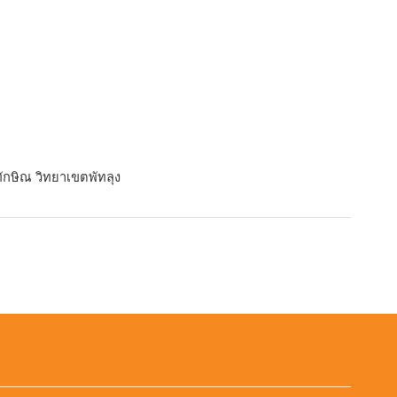
ักษิณ วิทยาเขตพัทลุง