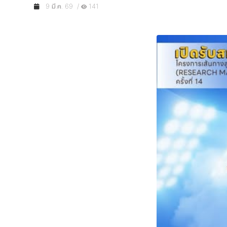
9 มี.ค. 69 /
141