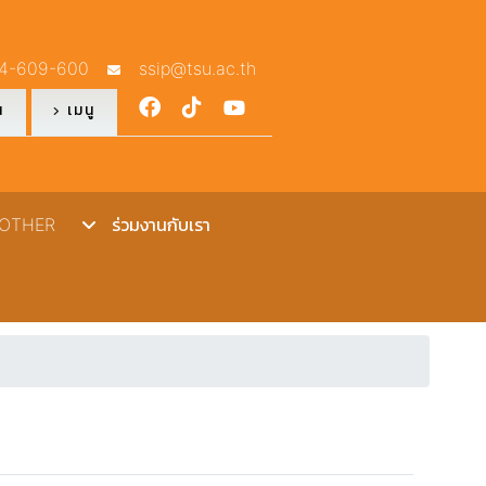
4-609-600
ssip@tsu.ac.th
ณ
เมนู
THER
ร่วมงานกับเรา