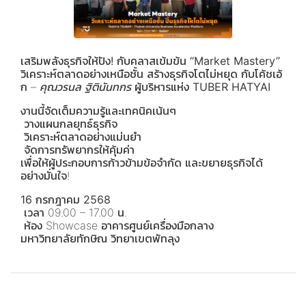
เสริมพลังธุรกิจให้ปัง! กับคลาสเข้มข้น “Market Mastery”
วิเคราะห์ตลาดอย่างเหนือชั้น สร้างธุรกิจโตไม่หยุด กับโค้ชเอ้
ก –
คุณวรนล ฐิตินันทกร
ผู้บริหารแห่ง
TUBER HATYAI
งานนี้จัดเต็มความรู้และเทคนิคเน้นๆ
วางแผนกลยุทธ์ธุรกิจ
วิเคราะห์ตลาดอย่างแม่นยำ
จัดการทรัพยากรให้คุ้มค่า
เพื่อให้ผู้ประกอบการก้าวข้ามข้อจำกัด และขยายธุรกิจได้
อย่างมั่นใจ!
16 กรกฎาคม 2568
เวลา 09.00 – 17.00 น.
ห้อง Showcase อาคารศูนย์เครื่องมือกลาง
มหาวิทยาลัยทักษิณ วิทยาเขตพัทลุง