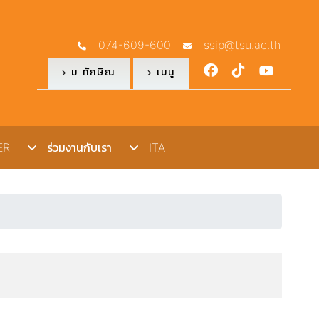
074-609-600
ssip@tsu.ac.th
ม.ทักษิณ
เมนู
R
ร่วมงานกับเรา
ITA