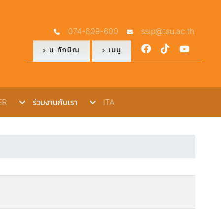
074-609-600
ssip@tsu.ac.th
ม.ทักษิณ
เมนู
R
ร่วมงานกับเรา
ITA