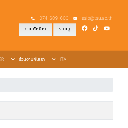
074-609-600
ssip@tsu.ac.th
ม.ทักษิณ
เมนู
R
ร่วมงานกับเรา
ITA