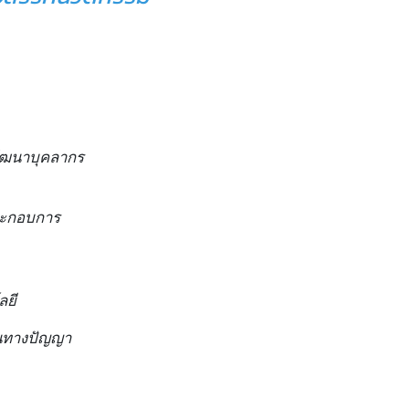
ัฒนาบุคลากร

ระกอบการ

ลยี
นทางปัญญา 
