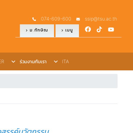
074-609-600
ssip@tsu.ac.th
ม.ทักษิณ
เมนู
R
ร่วมงานกับเรา
ITA
างสรรค์นวัตกรรม