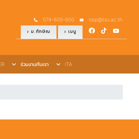
074-609-600
ssip@tsu.ac.th
ม.ทักษิณ
เมนู
R
ร่วมงานกับเรา
ITA