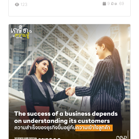
9 มิ.ย. 69
123