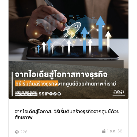
จากไอเดียสู่โอกาส: วิธีเริ่มต้นสร้างธุรกิจจากศูนย์ด้วย
ศักยภาพ
1 ธ.ค. 68
226