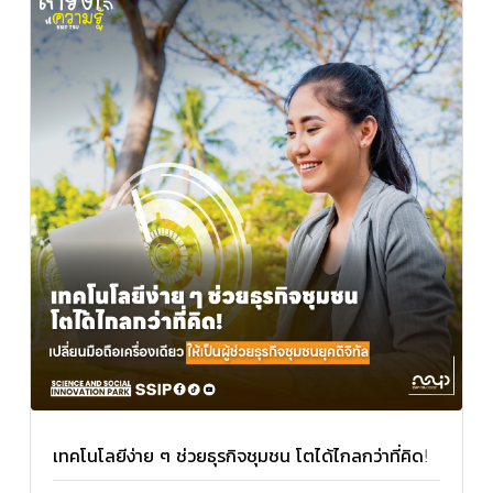
เทคโนโลยีง่าย ๆ ช่วยธุรกิจชุมชน โตได้ไกลกว่าที่คิด!