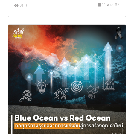
11 พ.ย. 68
200